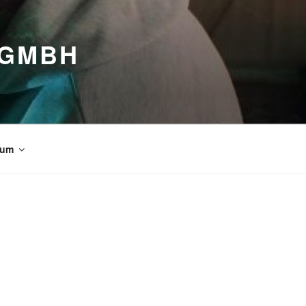
 GMBH
sum