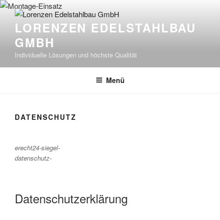
Zum
Inhalt
LORENZEN EDELSTAHLBAU
springen
GMBH
Individuelle Lösungen und höchste Qualität
Menü
DATENSCHUTZ
erecht24-siegel-
datenschutz-
Datenschutz­erklärung