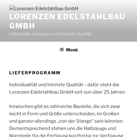
Zum
Inhalt
LORENZEN EDELSTAHLBAU
springen
GMBH
Individuelle Lösungen und höchste Qualität
Menü
LIEFERPROGRAMM
Individualität und höchste Qualität – dafür steht die
Lorenzen Edelstahlbau GmbH seit nun über 25 Jahren.
Inzwischen gibt es zahlreiche Bauteile, die sich zwar
leicht in Form und Größe unterscheiden, im Großen
und ganzen allerdings „von der Stange“ sein könnten.
Dementsprechend stehen uns die Halbzeuge und
Normteile für die Fertigung kurzfristig zur Verfügung