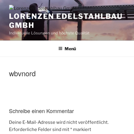
Zum
Inhalt
LORENZEN EDELSTAHLBAU
springen
GMBH
Individuelle Lösungen und höchste Qualität
Menü
wbvnord
Schreibe einen Kommentar
Deine E-Mail-Adresse wird nicht veröffentlicht.
Erforderliche Felder sind mit
*
markiert