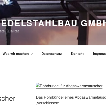
 EDELSTAHLBAU GMB
te Qualität
Was wir machen
Datenschutz
Kontakt
Impres
cher
Das Rohrbündel eines Abgaswärmetausc
„verschlissen“.