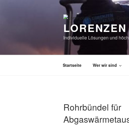
Zum
Inhalt
springen
LORENZEN
Individuelle Lösungen und höchs
Startseite
Wer wir sind
Rohrbündel für
Abgaswärmetaus