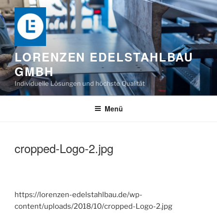
Zum
Inhalt
springen
LORENZEN EDELSTAHLBAU
GMBH
Individuelle Lösungen und höchste Qualität
Menü
cropped-Logo-2.jpg
https://lorenzen-edelstahlbau.de/wp-
content/uploads/2018/10/cropped-Logo-2.jpg