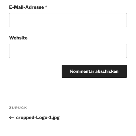
E-Mail-Adresse
*
Website
Beitragsnavigation
Vorheriger
ZURÜCK
Beitrag
cropped-Logo-1.jpg